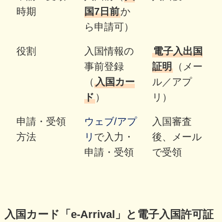
時期
国7日前
か
ら申請可）
役割
入国情報の
電子入出国
事前登録
証明
（メー
（
入国カー
ル／アプ
ド
）
リ）
申請・受領
ウェブ/アプ
入国審査
方法
リ
で入力・
後、メール
申請・受領
で受領
入国カード「e-Arrival」と電子入国許可証