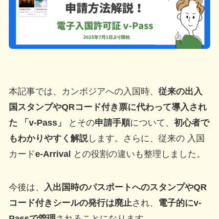
本記事では、カンボジアへの入国時、
従来の出入
国スタンプやQRコード付き票に代わって導入され
た
「v‑Pass」
とその
申請手順
について、
初心者で
もわかりやすく解説
します。さらに、従来の 入国
カード
e‑Arrival
との役割の違いも整理しました。
今後は、
入出国時のパスポートへのスタンプやQR
コード付きシールの発行は廃止
され、
電子的にv-
Passで管理
されることになります。