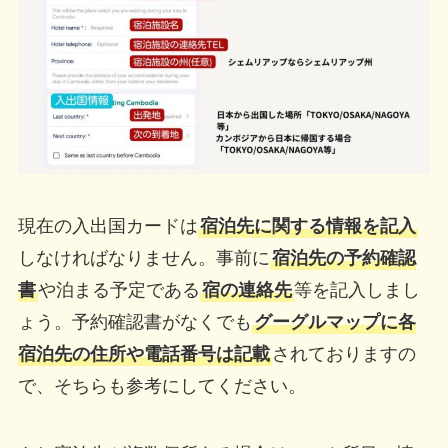
現在の入出国カードは
宿泊先に関する情報を記入
しなければなりません。事前に
宿泊先の予約確認
書
や泊まる予定である
宿の連絡先
等を記入しまし
ょう。予約確認書がなくでも
グーグルマップに各
宿泊先の住所や電話番号は記載
されておりますの
で、そちらも参考にしてください。