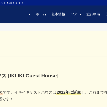
ポットも教えます！
ホーム
基本情報
ツアー
旅行準備
ウス
[IKI IKI Guest House]
ス
です。イキイキゲストハウスは
2012年に誕生
し、これまで
宿です！