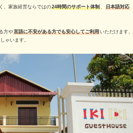
く、
家族経営
ならではの
24時間のサポート体制
、
日本語対応
る方や
言語に不安がある方でも安心してご利用
いただけます。
っしゃいます。