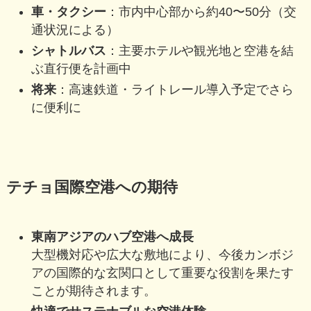
車・タクシー
：市内中心部から約40〜50分（交
通状況による）
シャトルバス
：主要ホテルや観光地と空港を結
ぶ直行便を計画中
将来
：高速鉄道・ライトレール導入予定でさら
に便利に
テチョ国際空港への期待
東南アジアのハブ空港へ成長
大型機対応や広大な敷地により、今後カンボジ
アの国際的な玄関口として重要な役割を果たす
ことが期待されます。