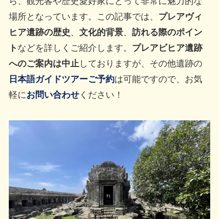
ら、観光客や歴史愛好家にとって非常に魅力的な
場所となっています。この記事では、
プレアヴィ
ヒア遺跡の歴史
、
文化的背景
、
訪れる際のポイン
ト
などを詳しくご紹介します。
プレアビヒア遺跡
へのご案内は中止
しておりますが、その他遺跡の
日本語ガイドツアーご予約
は可能ですので、お気
軽に
お問い合わせ
ください！