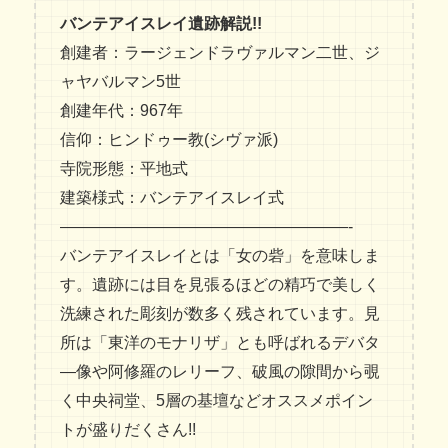
バンテアイスレイ遺跡解説!!
創建者：ラージェンドラヴァルマン二世、ジ
ャヤバルマン5世
創建年代：967年
信仰：ヒンドゥー教(シヴァ派)
寺院形態：平地式
建築様式：バンテアイスレイ式
——————————————————-
バンテアイスレイとは「女の砦」を意味しま
す。遺跡には目を見張るほどの精巧で美しく
洗練された彫刻が数多く残されています。見
所は「東洋のモナリザ」とも呼ばれるデバタ
―像や阿修羅のレリーフ、破風の隙間から覗
く中央祠堂、5層の基壇
などオススメポイン
ト
が
盛りだくさん!!