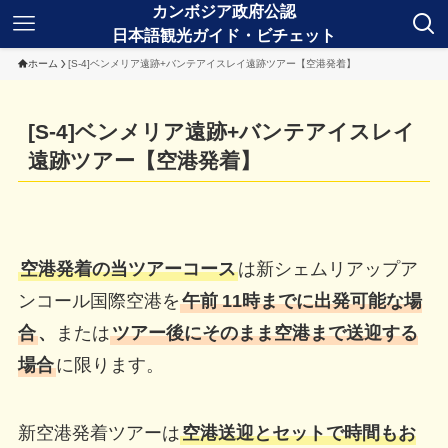
ホーム
[S-4]ベンメリア遠跡+バンテアイスレイ遠跡ツアー【空港発着】
[S-4]ベンメリア遠跡+バンテアイスレイ
遠跡ツアー【空港発着】
空港発着の当ツアーコース
は新シェムリアップア
ンコール国際空港を
午前
11時までに出発可能な場
合
、
または
ツアー後にそのまま空港まで送迎する
場合
に限ります。
新空港発着ツアーは
空港送迎とセットで時間もお