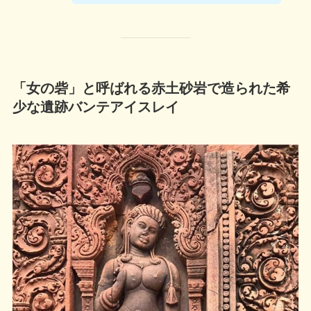
「女の砦」と呼ばれる赤土砂岩で造られた
希
少
な遺跡バンテアイスレイ