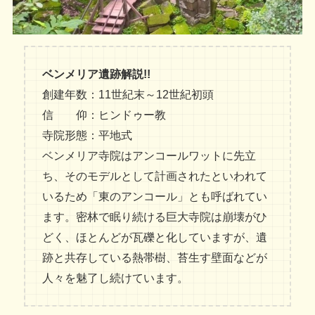
ベンメリア遺跡解説!!
創建年数：11世紀末～12世紀初頭
信 仰：ヒンドゥー教
寺院形態：平地式
ベンメリア寺院はアンコールワットに先立
ち、そのモデルとして計画されたといわれて
いるため「東のアンコール」とも呼ばれてい
ます。密林で眠り続ける巨大寺院は崩壊がひ
どく、ほとんどが瓦礫と化していますが、遺
跡と共存している熱帯樹、苔生す壁面などが
人々を魅了し続けています。