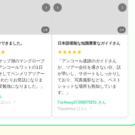
›
‹
›
1/6
1/4
学できました。
日本語堪能な知識豊富なガイドさん
★★
★★★★★
サップ湖のマングローブ
「アンコール遺跡のガイドさん
アンコールワットの1日
が、ツアー会社を通さない分、話
そしてベンメリアツアー
が早いし、サポートもしっかりし
にわたりお世話になりま
ており、写真撮影なども、ベスト
変勉強になりました。」
ショットな場所も熟知していま
す。」
ん
FarAway27308879251 さん
or 口コミ ↗
Tripadvisor 口コミ ↗