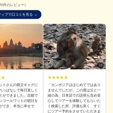
20件のレビュー）
leマップで口コミを見る →
›
‹
›
1/3
1/7
★★
★★★★★
ットさんの親父ギャグに
「カンボジアははじめてではあり
れっぱなしで毎日楽しく
ませんでしたが、この度は父と一
とができました。念願で
緒の為、日本語での説明も含め安
ンコールワットの朝日を
心してツアーを体験してもらいた
ができ、本当に幸せで
く検索した所、評価も良く、すぐ
にツアー予約をさせていただきま