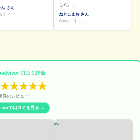
した。」
ゃん さん
ねとこまお さん
口コミ ↗
Google 口コミ ↗
ipadvisor 口コミ評価
★★★★★
8件のレビュー）
dvisorで口コミを見る →