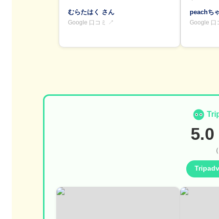
むらたはく さん
peachち
Google 口コミ ↗
Google 
Tr
5.0
（
Tripa