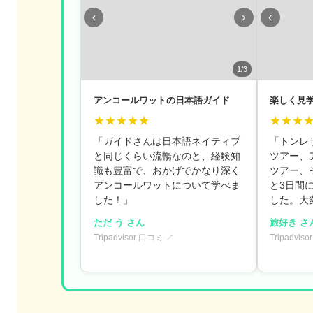
‹
›
‹
1/3
アンコールワットの日本語ガイド
楽しく見
★★★★★
★★★
「ガイドさんは日本語ネイティブ
「トンレ
と同じくらい流暢なのと、経験知
ツアー、
識も豊富で、おかげでかなり深く
ツアー、
アンコールワットについて学べま
と3日間
した！」
した。大
ただ う さん
旅好き さ
Tripadvisor 口コミ ↗
Tripadvis