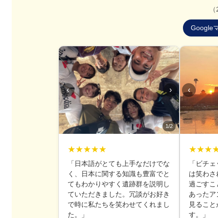
（
Goog
‹
›
‹
1/2
★★★★★
★★★
「日本語がとても上手なだけでな
「ビチェ
く、日本に関する知識も豊富でと
は笑わさ
てもわかりやすく遺跡群を説明し
過ごすこ
ていただきました。冗談がお好き
あったア
で時に私たちを笑わせてくれまし
見ること
た。」
す。」