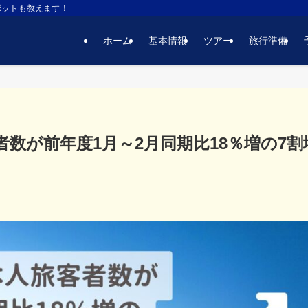
ポットも教えます！
ホーム
基本情報
ツアー
旅行準備
数が前年度1月～2月同期比18％増の7割