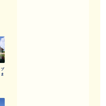
！プ
」ま